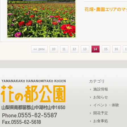
<< prev
10
11
12
13
14
15
16
1
カテゴリ
施設情報
お知らせ
イベント・体験
開花予定
お食事処