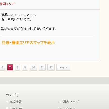
農園エリア
黄花コスモス・コスモス
百日草咲いています。
次の百日草がもう少しで咲いてきます。
6
7
8
9
10
11
12
next >>
カテゴリ
施設情報
園内マップ
お知らせ
アクセス