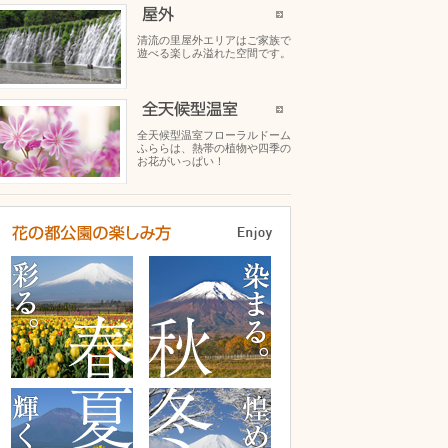
清流の里屋外エリアはご家族で
遊べる楽しみ溢れた空間です。
全天候型温室フローラルドーム
ふららは、熱帯の植物や四季の
お花がいっぱい！