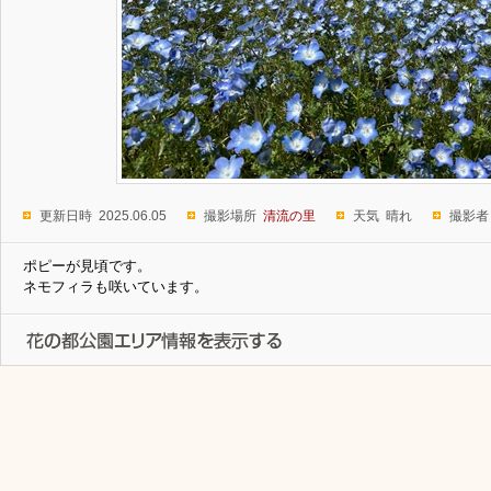
更新日時 2025.06.05
撮影場所
清流の里
天気 晴れ
撮影者
ポピーが見頃です。
ネモフィラも咲いています。