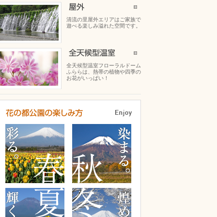
清流の里屋外エリアはご家族で
遊べる楽しみ溢れた空間です。
全天候型温室フローラルドーム
ふららは、熱帯の植物や四季の
お花がいっぱい！